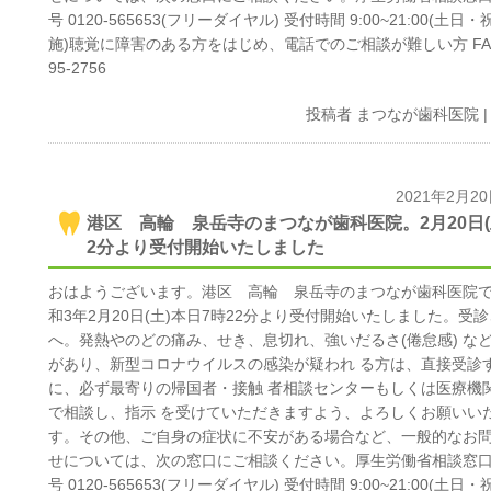
号 0120-565653(フリーダイヤル) 受付時間 9:00~21:00(土日
施)聴覚に障害のある方をはじめ、電話でのご相談が難しい方 FAX 
95-2756
投稿者
まつなが歯科医院
2021年2月2
港区 高輪 泉岳寺のまつなが歯科医院。2月20日(土
2分より受付開始いたしました
おはようございます。港区 高輪 泉岳寺のまつなが歯科医院
和3年2月20日(土)本日7時22分より受付開始いたしました。受
へ。発熱やのどの痛み、せき、息切れ、強いだるさ(倦怠感) な
があり、新型コロナウイルスの感染が疑われ る方は、直接受診
に、必ず最寄りの帰国者・接触 者相談センターもしくは医療機
で相談し、指示 を受けていただきますよう、よろしくお願いい
す。その他、ご自身の症状に不安がある場合など、一般的なお
せについては、次の窓口にご相談ください。厚生労働省相談窓口
号 0120-565653(フリーダイヤル) 受付時間 9:00~21:00(土日