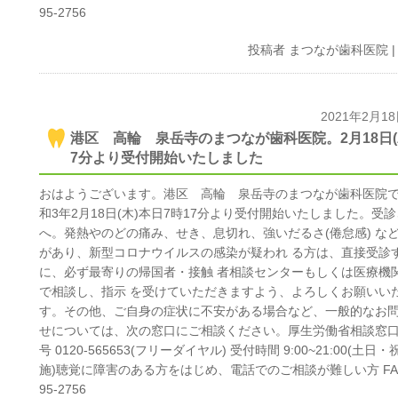
95-2756
投稿者
まつなが歯科医院
2021年2月1
港区 高輪 泉岳寺のまつなが歯科医院。2月18日(木
7分より受付開始いたしました
おはようございます。港区 高輪 泉岳寺のまつなが歯科医院
和3年2月18日(木)本日7時17分より受付開始いたしました。受
へ。発熱やのどの痛み、せき、息切れ、強いだるさ(倦怠感) な
があり、新型コロナウイルスの感染が疑われ る方は、直接受診
に、必ず最寄りの帰国者・接触 者相談センターもしくは医療機
で相談し、指示 を受けていただきますよう、よろしくお願いい
す。その他、ご自身の症状に不安がある場合など、一般的なお
せについては、次の窓口にご相談ください。厚生労働省相談窓口
号 0120-565653(フリーダイヤル) 受付時間 9:00~21:00(土日
施)聴覚に障害のある方をはじめ、電話でのご相談が難しい方 FAX 
95-2756