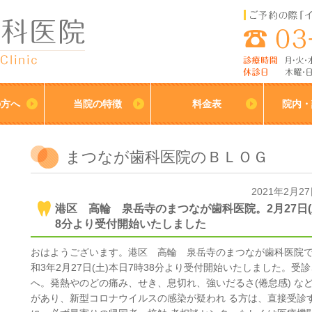
の方へ
当院の特徴
料金表
院内・
まつなが歯科医院のＢＬＯＧ
2021年2月2
港区 高輪 泉岳寺のまつなが歯科医院。2月27日(土
8分より受付開始いたしました
おはようございます。港区 高輪 泉岳寺のまつなが歯科医院
和3年2月27日(土)本日7時38分より受付開始いたしました。受
へ。発熱やのどの痛み、せき、息切れ、強いだるさ(倦怠感) な
があり、新型コロナウイルスの感染が疑われ る方は、直接受診