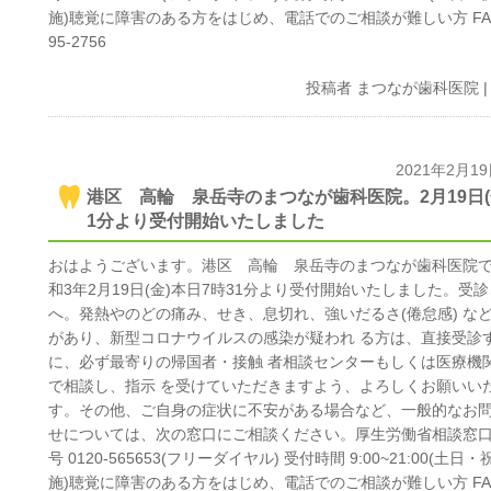
施)聴覚に障害のある方をはじめ、電話でのご相談が難しい方 FAX 
95-2756
投稿者
まつなが歯科医院
2021年2月1
港区 高輪 泉岳寺のまつなが歯科医院。2月19日(金
1分より受付開始いたしました
おはようございます。港区 高輪 泉岳寺のまつなが歯科医院
和3年2月19日(金)本日7時31分より受付開始いたしました。受
へ。発熱やのどの痛み、せき、息切れ、強いだるさ(倦怠感) な
があり、新型コロナウイルスの感染が疑われ る方は、直接受診
に、必ず最寄りの帰国者・接触 者相談センターもしくは医療機
で相談し、指示 を受けていただきますよう、よろしくお願いい
す。その他、ご自身の症状に不安がある場合など、一般的なお
せについては、次の窓口にご相談ください。厚生労働省相談窓口
号 0120-565653(フリーダイヤル) 受付時間 9:00~21:00(土日
施)聴覚に障害のある方をはじめ、電話でのご相談が難しい方 FAX 