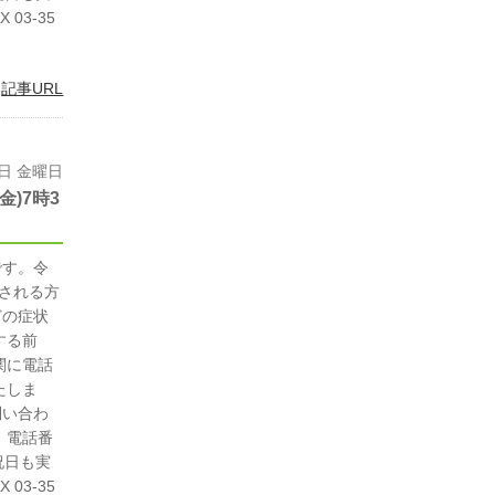
03-35
|
記事URL
9日 金曜日
)7時3
です。令
診される方
どの症状
する前
関に電話
たしま
問い合わ
 電話番
・祝日も実
03-35