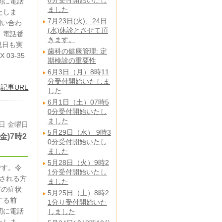
0分受付開始いたし
関に電話
ました
たしま
7月23日(火)、24日
問い合わ
(水)休診とさせて頂
 電話番
きます。
・祝日も実
歯科の健康管理: 定
03-35
期検診の重要性
6月3日（月）8時11
分受付開始いたしま
|
記事URL
した
6月1日（土）07時5
0分受付開始いたし
ました
6日 金曜日
5月29日（水） 9時3
)7時2
0分受付開始いたし
ました
5月28日（火）9時2
です。令
1分受付開始いたし
診される方
ました
どの症状
5月25日（土）8時2
する前
1分り受付開始いた
関に電話
しました