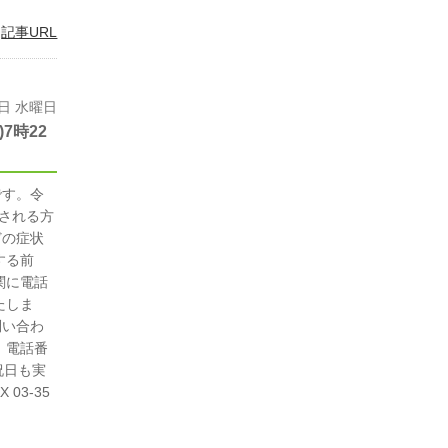
|
記事URL
7日 水曜日
7時22
です。令
診される方
どの症状
する前
関に電話
たしま
問い合わ
 電話番
・祝日も実
03-35