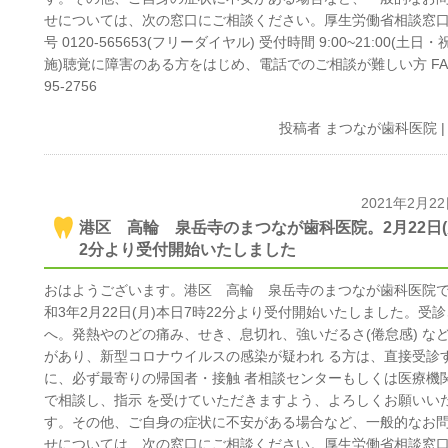
せについては、次の窓口にご相談ください。厚生労働省相談窓口
号 0120-565653(フリーダイヤル) 受付時間 9:00~21:00(土日
施)聴覚に障害のある方をはじめ、電話でのご相談が難しい方 FAX 
95-2756
投稿者
まつなが歯科医院
2021年2月2
港区 高輪 泉岳寺のまつなが歯科医院。2月22日(月
2分より受付開始いたしました
おはようございます。港区 高輪 泉岳寺のまつなが歯科医院
和3年2月22日(月)本日7時22分より受付開始いたしました。受
へ。発熱やのどの痛み、せき、息切れ、強いだるさ(倦怠感) な
があり、新型コロナウイルスの感染が疑われ る方は、直接受診
に、必ず最寄りの帰国者・接触 者相談センターもしくは医療機
で相談し、指示 を受けていただきますよう、よろしくお願いい
す。その他、ご自身の症状に不安がある場合など、一般的なお
せについては、次の窓口にご相談ください。厚生労働省相談窓口