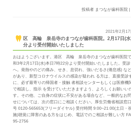
投稿者
まつなが歯科医院
2021年2月1
区 高輪 泉岳寺のまつなが歯科医院。2月17日(水)
分より受付開始いたしました
おはようございます。港区 高輪 泉岳寺のまつなが歯科医院
和3年2月17日(水)本日7時22分より受付開始いたしました。受
へ。発熱やのどの痛み、せき、息切れ、強いだるさ(倦怠感) な
があり、新型コロナウイルスの感染が疑われ る方は、直接受診
に、必ず最寄りの帰国者・接触 者相談センターもしくは医療機
で相談し、指示 を受けていただきますよう、よろしくお願いい
す。その他、ご自身の症状に不安がある場合など、一般的なお
せについては、次の窓口にご相談ください。厚生労働省相談窓口
号 0120-565653(フリーダイヤル) 受付時間 9:00~21:00(土日
施)聴覚に障害のある方をはじめ、電話でのご相談が難しい方 FAX 
95-2756