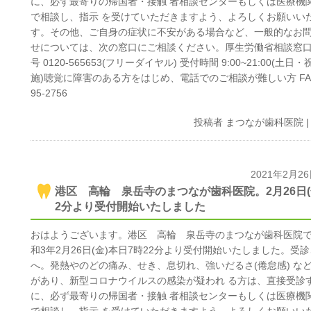
に、必ず最寄りの帰国者・接触 者相談センターもしくは医療機
で相談し、指示 を受けていただきますよう、よろしくお願いい
す。その他、ご自身の症状に不安がある場合など、一般的なお
せについては、次の窓口にご相談ください。厚生労働省相談窓口
号 0120-565653(フリーダイヤル) 受付時間 9:00~21:00(土日
施)聴覚に障害のある方をはじめ、電話でのご相談が難しい方 FAX 
95-2756
投稿者
まつなが歯科医院
2021年2月2
港区 高輪 泉岳寺のまつなが歯科医院。2月26日(金
2分より受付開始いたしました
おはようございます。港区 高輪 泉岳寺のまつなが歯科医院
和3年2月26日(金)本日7時22分より受付開始いたしました。受
へ。発熱やのどの痛み、せき、息切れ、強いだるさ(倦怠感) な
があり、新型コロナウイルスの感染が疑われ る方は、直接受診
に、必ず最寄りの帰国者・接触 者相談センターもしくは医療機