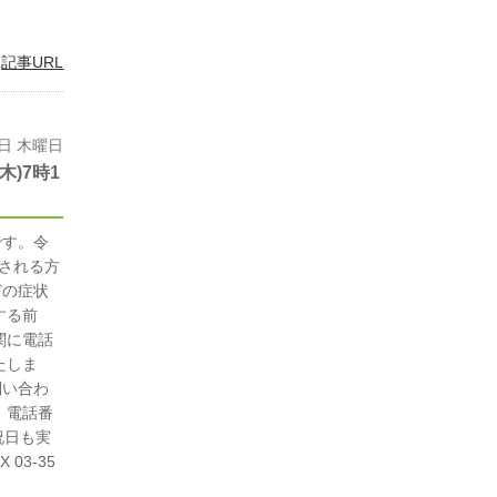
|
記事URL
8日 木曜日
)7時1
です。令
診される方
どの症状
する前
関に電話
たしま
問い合わ
 電話番
・祝日も実
03-35