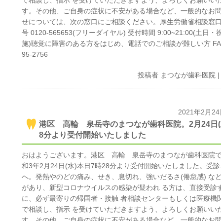
で相談し、指示 を受けていただきますよう、よろしくお願いい
す。その他、ご自身の症状に不安がある場合など、一般的なお
せについては、次の窓口にご相談ください。厚生労働省相談窓口
号 0120-565653(フリーダイヤル) 受付時間 9:00~21:00(土日
施)聴覚に障害のある方をはじめ、電話でのご相談が難しい方 FAX 
95-2756
投稿者
まつなが歯科医院
2021年2月2
港区 高輪 泉岳寺のまつなが歯科医院。2月24日(水
8分より受付開始いたしました
おはようございます。港区 高輪 泉岳寺のまつなが歯科医院
和3年2月24日(水)本日7時28分より受付開始いたしました。受
へ。発熱やのどの痛み、せき、息切れ、強いだるさ(倦怠感) な
があり、新型コロナウイルスの感染が疑われ る方は、直接受診
に、必ず最寄りの帰国者・接触 者相談センターもしくは医療機
で相談し、指示 を受けていただきますよう、よろしくお願いい
す。その他、ご自身の症状に不安がある場合など、一般的なお