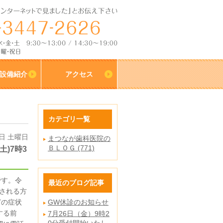
設備紹介
アクセス
カテゴリ一覧
7日 土曜日
まつなが歯科医院の
ＢＬＯＧ (771)
)7時3
です。令
最近のブログ記事
診される方
どの症状
GW休診のお知らせ
する前
7月26日（金）9時2