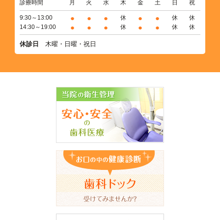
診療時間
月
火
水
木
金
土
日
祝
●
●
●
●
●
9:30～13:00
休
休
休
●
●
●
●
●
14:30～19:00
休
休
休
休診日
木曜・日曜・祝日