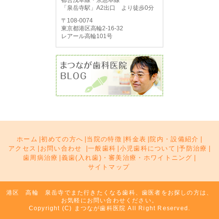
都営浅草線・京急本線
「泉岳寺駅」A2出口 より徒歩0分
〒108-0074
東京都港区高輪2-16-32
レアール高輪101号
ホーム
|
初めての方へ
|
当院の特徴
|
料金表
|
院内・設備紹介
|
アクセス
|
お問い合わせ
|
一般歯科
|
小児歯科について
|
予防治療
|
歯周病治療
|
義歯(入れ歯)・審美治療・ホワイトニング
|
サイトマップ
港区 高輪 泉岳寺でまた行きたくなる歯科、歯医者をお探しの方は、
お気軽にお問い合わせください。
Copyright (C) まつなが歯科医院 All Right Reserved.