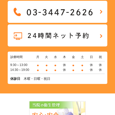
診療時間
月
火
水
木
金
土
日
祝
●
●
●
●
●
9:30～13:00
休
休
休
●
●
●
●
●
14:30～19:00
休
休
休
休診日
木曜・日曜・祝日