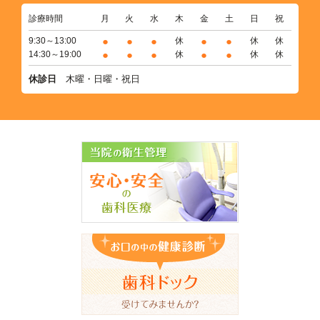
診療時間
月
火
水
木
金
土
日
祝
●
●
●
●
●
9:30～13:00
休
休
休
●
●
●
●
●
14:30～19:00
休
休
休
休診日
木曜・日曜・祝日