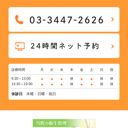
診療時間
月
火
水
木
金
土
日
祝
●
●
●
●
●
9:30～13:00
休
休
休
●
●
●
●
●
14:30～19:00
休
休
休
休診日
木曜・日曜・祝日