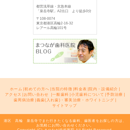
都営浅草線・京急本線
「泉岳寺駅」A2出口 より徒歩0分
〒108-0074
東京都港区高輪2-16-32
レアール高輪101号
ホーム
|
初めての方へ
|
当院の特徴
|
料金表
|
院内・設備紹介
|
アクセス
|
お問い合わせ
|
一般歯科
|
小児歯科について
|
予防治療
|
歯周病治療
|
義歯(入れ歯)・審美治療・ホワイトニング
|
サイトマップ
港区 高輪 泉岳寺でまた行きたくなる歯科、歯医者をお探しの方は、
お気軽にお問い合わせください。