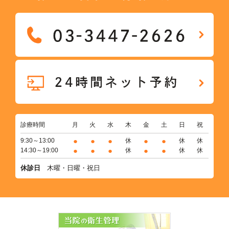
診療時間
月
火
水
木
金
土
日
祝
●
●
●
●
●
9:30～13:00
休
休
休
●
●
●
●
●
14:30～19:00
休
休
休
休診日
木曜・日曜・祝日