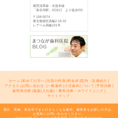
都営浅草線・京急本線
「泉岳寺駅」A2出口 より徒歩0分
〒108-0074
東京都港区高輪2-16-32
レアール高輪101号
ホーム
|
初めての方へ
|
当院の特徴
|
料金表
|
院内・設備紹介
|
アクセス
|
お問い合わせ
|
一般歯科
|
小児歯科について
|
予防治療
|
歯周病治療
|
義歯(入れ歯)・審美治療・ホワイトニング
|
サイトマップ
港区 高輪 泉岳寺でまた行きたくなる歯科、歯医者をお探しの方は、
お気軽にお問い合わせください。