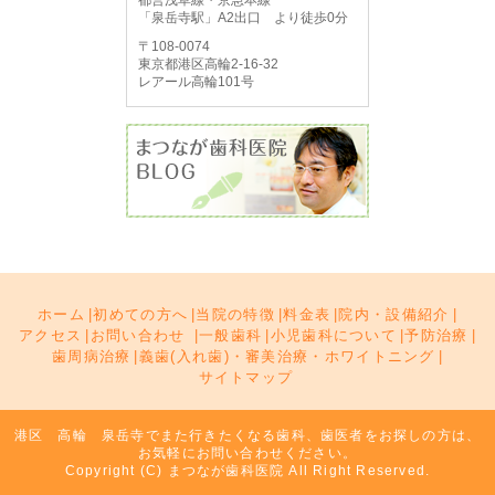
都営浅草線・京急本線
「泉岳寺駅」A2出口 より徒歩0分
〒108-0074
東京都港区高輪2-16-32
レアール高輪101号
ホーム
|
初めての方へ
|
当院の特徴
|
料金表
|
院内・設備紹介
|
アクセス
|
お問い合わせ
|
一般歯科
|
小児歯科について
|
予防治療
|
歯周病治療
|
義歯(入れ歯)・審美治療・ホワイトニング
|
サイトマップ
港区 高輪 泉岳寺でまた行きたくなる歯科、歯医者をお探しの方は、
お気軽にお問い合わせください。
Copyright (C) まつなが歯科医院 All Right Reserved.