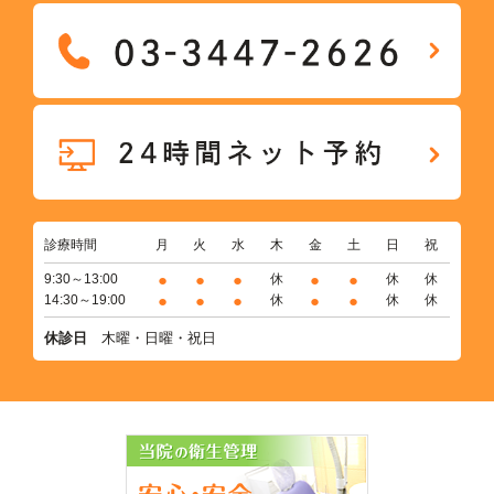
診療時間
月
火
水
木
金
土
日
祝
●
●
●
●
●
9:30～13:00
休
休
休
●
●
●
●
●
14:30～19:00
休
休
休
休診日
木曜・日曜・祝日