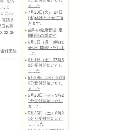
0分受付開始いたし
関に電話
ました
たしま
7月23日(火)、24日
問い合わ
(水)休診とさせて頂
 電話番
きます。
・祝日も実
歯科の健康管理: 定
03-35
期検診の重要性
6月3日（月）8時11
分受付開始いたしま
が歯科医院
した
6月1日（土）07時5
0分受付開始いたし
ました
5月29日（水） 9時3
0分受付開始いたし
ました
5月28日（火）9時2
1分受付開始いたし
ました
5月25日（土）8時2
1分り受付開始いた
しました