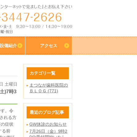
設備紹介
アクセス
カテゴリ一覧
7日 土曜日
まつなが歯科医院の
ＢＬＯＧ (771)
)7時3
です。令
最近のブログ記事
診される方
どの症状
GW休診のお知らせ
する前
7月26日（金）9時2