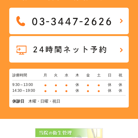
診療時間
月
火
水
木
金
土
日
祝
●
●
●
●
●
9:30～13:00
休
休
休
●
●
●
●
●
14:30～19:00
休
休
休
休診日
木曜・日曜・祝日