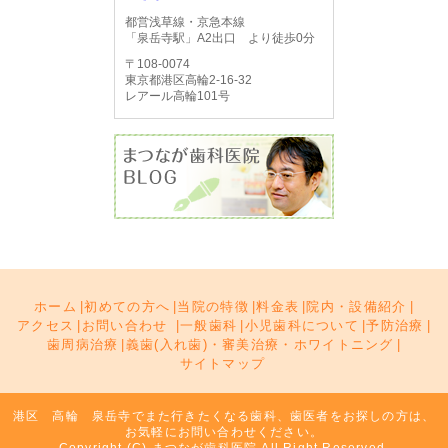
都営浅草線・京急本線
「泉岳寺駅」A2出口 より徒歩0分
〒108-0074
東京都港区高輪2-16-32
レアール高輪101号
ホーム
|
初めての方へ
|
当院の特徴
|
料金表
|
院内・設備紹介
|
アクセス
|
お問い合わせ
|
一般歯科
|
小児歯科について
|
予防治療
|
歯周病治療
|
義歯(入れ歯)・審美治療・ホワイトニング
|
サイトマップ
港区 高輪 泉岳寺でまた行きたくなる歯科、歯医者をお探しの方は、
お気軽にお問い合わせください。