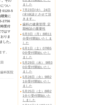
0分受付開始いたし
す。その
ました
せについ
7月23日(火)、24日
120-5
(水)休診とさせて頂
施)聴覚に
きます。
2756
歯科の健康管理: 定
随時受付
期検診の重要性
院ではマ
6月3日（月）8時11
ておりま
分受付開始いたしま
りました。
した
6月1日（土）07時5
ます。
0分受付開始いたし
ました
三田
5月29日（水） 9時3
0分受付開始いたし
ました
が歯科医院
5月28日（火）9時2
1分受付開始いたし
ました
5月25日（土）8時2
1分り受付開始いた
しました