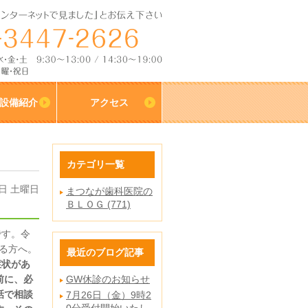
設備紹介
アクセス
カテゴリ一覧
8日 土曜日
まつなが歯科医院の
ＢＬＯＧ (771)
です。令
れる方へ。
最近のブログ記事
症状があ
前に、必
GW休診のお知らせ
話で相談
7月26日（金）9時2