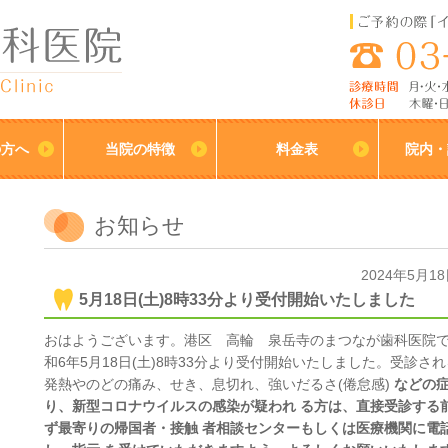
の方へ
当院の特徴
料金表
院内・
お知らせ
2024年5月1
5月18日(土)8時33分より受付開始いたしました
おはようございます。港区 高輪 泉岳寺のまつなが歯科医院
和6年5月18日(土)8時33分より受付開始いたしました。受診さ
発熱やのどの痛み、せき、息切れ、強いだるさ(倦怠感)
などの
り、新型コロナウイルスの感染が疑われ る方は、直接受診する
ず最寄りの帰国者・接触 者相談センターもしくは医療機関に電