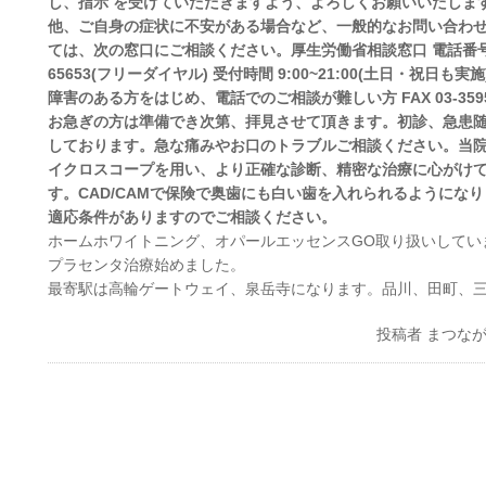
し、指示 を受けていただきますよう、よろしくお願いいたしま
他、ご自身の症状に不安がある場合など、一般的なお問い合わ
ては、次の窓口にご相談ください。厚生労働省相談窓口 電話番号 0
65653(フリーダイヤル) 受付時間 9:00~21:00(土日・祝日も実
障害のある方をはじめ、電話でのご相談が難しい方 FAX 03-3595-
お急ぎの方は準備でき次第、拝見させて頂きます。初診、急患
しております。急な痛みやお口のトラブルご相談ください。当
イクロスコープを用い、より正確な診断、精密な治療に心がけ
す。CAD/CAMで保険で奥歯にも白い歯を入れられるようにな
適応条件がありますのでご相談ください。
ホームホワイトニング、オパールエッセンスGO取り扱いしてい
プラセンタ治療始めました。
最寄駅は高輪ゲートウェイ、泉岳寺になります。品川、田町、
投稿者
まつな