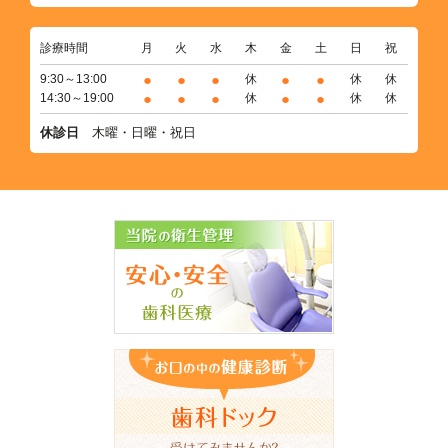
診療時間
月
火
水
木
金
土
日
祝
●
●
●
●
●
9:30～13:00
休
休
休
●
●
●
●
●
14:30～19:00
休
休
休
休診日
木曜・日曜・祝日