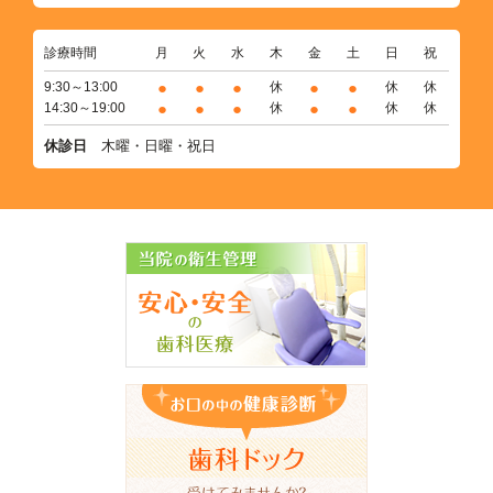
診療時間
月
火
水
木
金
土
日
祝
●
●
●
●
●
9:30～13:00
休
休
休
●
●
●
●
●
14:30～19:00
休
休
休
休診日
木曜・日曜・祝日