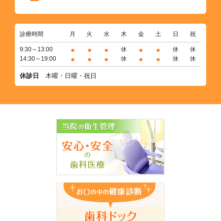
診療時間
月
火
水
木
金
土
日
祝
●
●
●
●
●
9:30～13:00
休
休
休
●
●
●
●
●
14:30～19:00
休
休
休
休診日
木曜・日曜・祝日