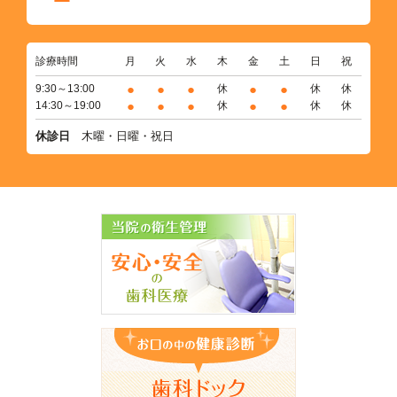
診療時間
月
火
水
木
金
土
日
祝
●
●
●
●
●
9:30～13:00
休
休
休
●
●
●
●
●
14:30～19:00
休
休
休
休診日
木曜・日曜・祝日