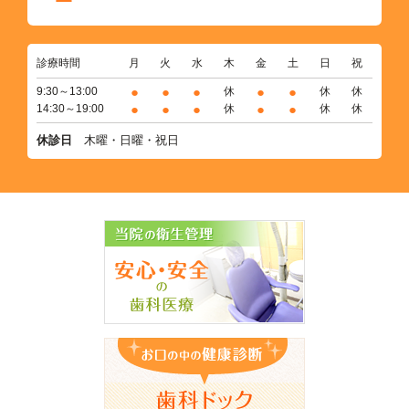
診療時間
月
火
水
木
金
土
日
祝
●
●
●
●
●
9:30～13:00
休
休
休
●
●
●
●
●
14:30～19:00
休
休
休
休診日
木曜・日曜・祝日